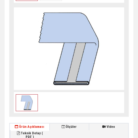
Ürün Açıklaması
Ölçüler
Video
Teknik Detay (
PDF )