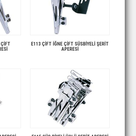
 ÇİFT
E113 ÇİFT İĞNE ÇİFT SÜSBİYELİ ŞERİT
RESİ
APERESİ