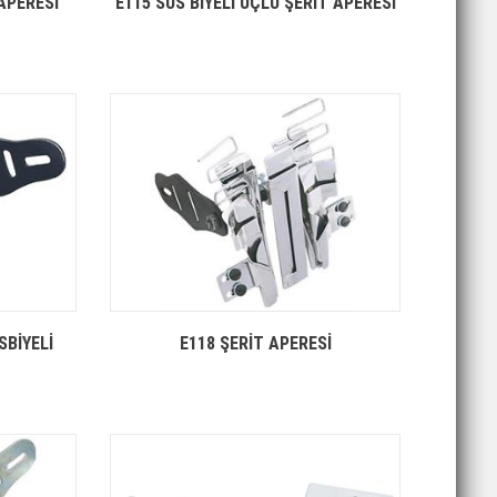
APERESİ
E115 SÜS BİYELİ ÜÇLÜ ŞERİT APERESİ
SBİYELİ
E118 ŞERİT APERESİ