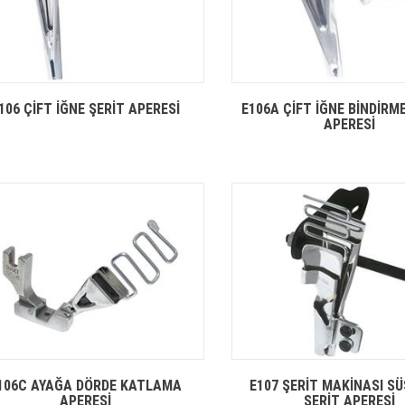
106 ÇİFT İĞNE ŞERİT APERESİ
E106A ÇİFT İĞNE BİNDİRME
APERESİ
106C AYAĞA DÖRDE KATLAMA
E107 ŞERİT MAKİNASI SÜ
APERESİ
ŞERİT APERESİ