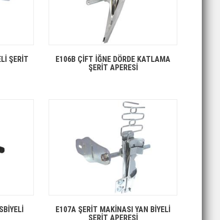
Lİ ŞERİT
E106B ÇİFT İĞNE DÖRDE KATLAMA
ŞERİT APERESİ
SBİYELİ
E107A ŞERİT MAKİNASI YAN BİYELİ
ŞERİT APERESİ