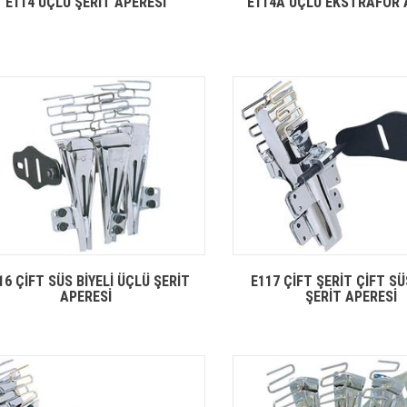
E114 ÜÇLÜ ŞERİT APERESİ
E114A ÜÇLÜ EKSTRAFOR 
16 ÇİFT SÜS BİYELİ ÜÇLÜ ŞERİT
E117 ÇİFT ŞERİT ÇİFT SÜ
APERESİ
ŞERİT APERESİ