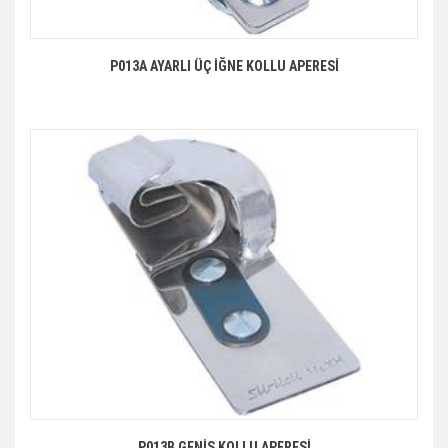
P013A AYARLI ÜÇ İĞNE KOLLU APERESİ
P013B GENİŞ KOLLU APERESİ