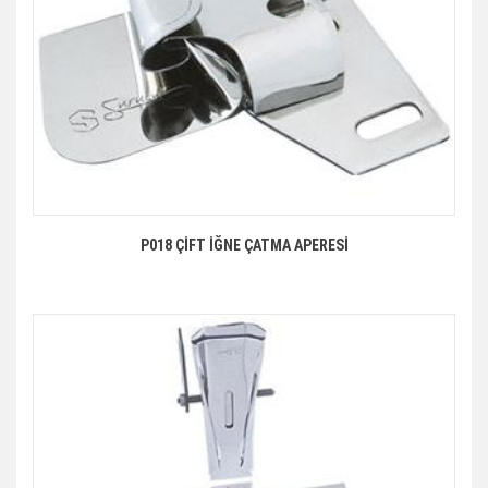
P018 ÇİFT İĞNE ÇATMA APERESİ