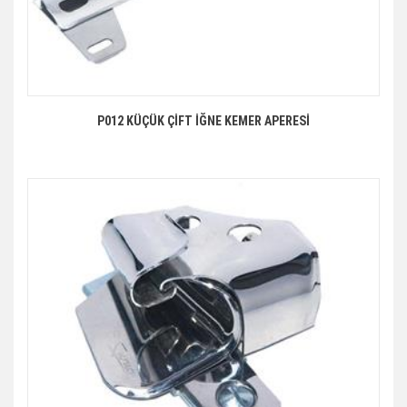
P012 KÜÇÜK ÇİFT İĞNE KEMER APERESİ