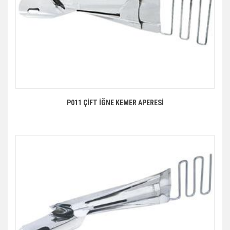
P011 ÇİFT İĞNE KEMER APERESİ